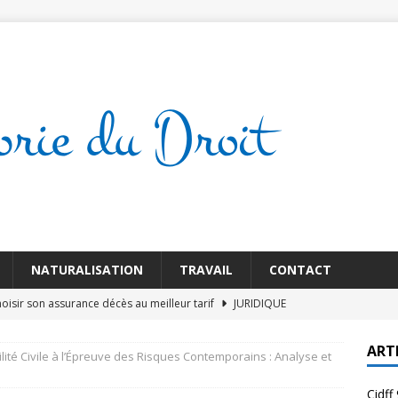
NATURALISATION
TRAVAIL
CONTACT
isir son assurance décès au meilleur tarif
JURIDIQUE
simplifie vos démarches administratives en 2026
JURIDIQUE
ART
ité Civile à l’Épreuve des Risques Contemporains : Analyse et
s une assurance décès : quel tarif choisir
JURIDIQUE
Cidff
 au Cidff 94 : Comment ça se déroule
JURIDIQUE