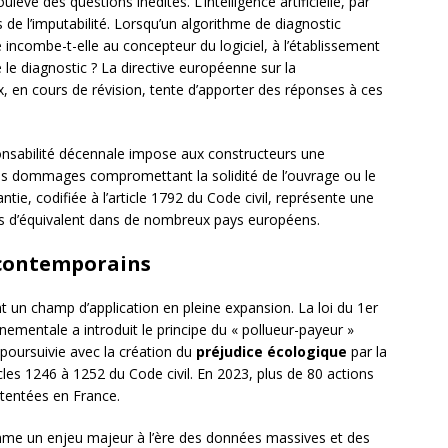
ulève des questions inédites. L’intelligence artificielle, par
es de l’imputabilité. Lorsqu’un algorithme de diagnostic
incombe-t-elle au concepteur du logiciel, à l’établissement
e le diagnostic ? La directive européenne sur la
x, en cours de révision, tente d’apporter des réponses à ces
ponsabilité décennale impose aux constructeurs une
les dommages compromettant la solidité de l’ouvrage ou le
tie, codifiée à l’article 1792 du Code civil, représente une
as d’équivalent dans de nombreux pays européens.
 contemporains
t un champ d’application en pleine expansion. La loi du 1er
nementale a introduit le principe du « pollueur-payeur »
t poursuivie avec la création du
préjudice écologique
par la
icles 1246 à 1252 du Code civil. En 2023, plus de 80 actions
ntentées en France.
e un enjeu majeur à l’ère des données massives et des