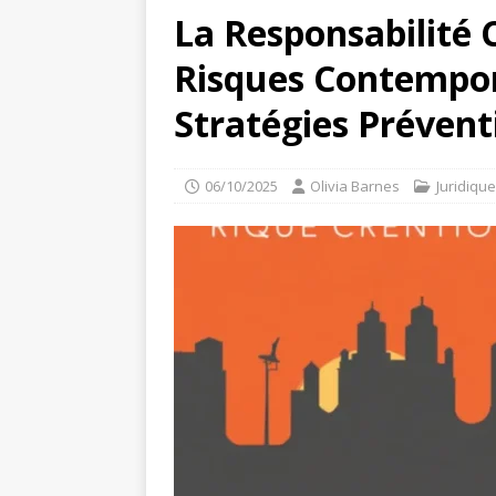
La Responsabilité C
[ 08/08/2026 ]
Cidff 94 : U
Risques Contempora
Stratégies Prévent
06/10/2025
Olivia Barnes
Juridique