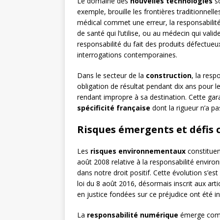
Le domaine des
nouvelles technologies
so
exemple, brouille les frontières traditionnell
médical commet une erreur, la responsabilité 
de santé qui l’utilise, ou au médecin qui valid
responsabilité du fait des produits défectueu
interrogations contemporaines.
Dans le secteur de la
construction
, la res
obligation de résultat pendant dix ans pour 
rendant impropre à sa destination. Cette garan
spécificité française
dont la rigueur n’a p
Risques émergents et défis
Les
risques environnementaux
constituen
août 2008 relative à la responsabilité environ
dans notre droit positif. Cette évolution s’es
loi du 8 août 2016, désormais inscrit aux art
en justice fondées sur ce préjudice ont été i
La
responsabilité numérique
émerge comm