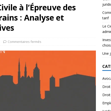
ivile à l’Épreuve des
jurid
n soutien essentiel face aux problèmes juridiques
JURIDIQUE
Comme
ins : Analyse et
tarif
ives
Le Ci
admin
Inves
Commentaires fermés
chois
Une j
CAT
Avoc
Droit
Droit
Empl