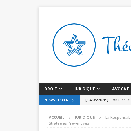
DROIT
JURIDIQUE
AVOCAT
[ 04/08/2026 ]
Comment cho
NEWS TICKER
[ 31/07/2026 ]
Le Cidff 94 
ACCUEIL
JURIDIQUE
La Responsabil
[ 27/07/2026 ]
Investir dan
Stratégies Préventives
[ 23/07/2026 ]
Une journée