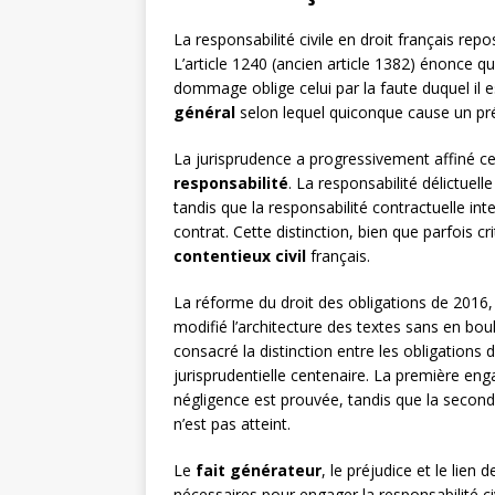
La responsabilité civile en droit français rep
L’article 1240 (ancien article 1382) énonce q
dommage oblige celui par la faute duquel il e
général
selon lequel quiconque cause un préj
La jurisprudence a progressivement affiné ce
responsabilité
. La responsabilité délictuell
tandis que la responsabilité contractuelle in
contrat. Cette distinction, bien que parfois cr
contentieux civil
français.
La réforme du droit des obligations de 2016
modifié l’architecture des textes sans en bou
consacré la distinction entre les obligations 
jurisprudentielle centenaire. La première eng
négligence est prouvée, tandis que la second
n’est pas atteint.
Le
fait générateur
, le préjudice et le lien
nécessaires pour engager la responsabilité ci