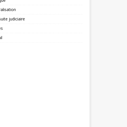
ique
alisation
uite judiciaire
ès
il