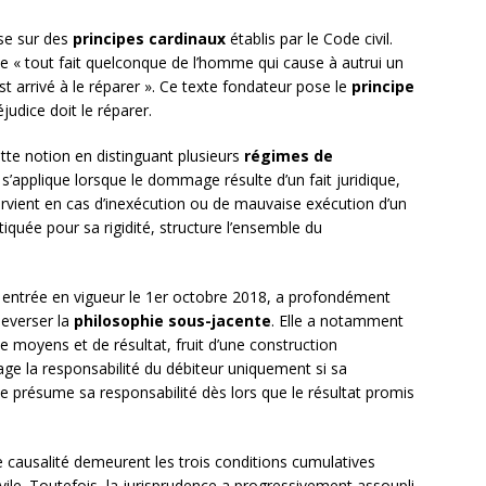
ose sur des
principes cardinaux
établis par le Code civil.
ue « tout fait quelconque de l’homme qui cause à autrui un
st arrivé à le réparer ». Ce texte fondateur pose le
principe
udice doit le réparer.
tte notion en distinguant plusieurs
régimes de
e s’applique lorsque le dommage résulte d’un fait juridique,
tervient en cas d’inexécution ou de mauvaise exécution d’un
itiquée pour sa rigidité, structure l’ensemble du
, entrée en vigueur le 1er octobre 2018, a profondément
leverser la
philosophie sous-jacente
. Elle a notamment
de moyens et de résultat, fruit d’une construction
age la responsabilité du débiteur uniquement si sa
e présume sa responsabilité dès lors que le résultat promis
 de causalité demeurent les trois conditions cumulatives
vile. Toutefois, la jurisprudence a progressivement assoupli