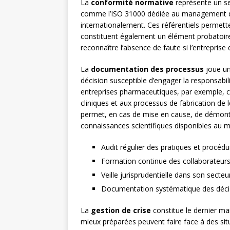
La
conformité normative
représente un se
comme l’ISO 31000 dédiée au management du
internationalement. Ces référentiels permett
constituent également un élément probatoire 
reconnaître l’absence de faute si l’entrepris
La
documentation des processus
joue un
décision susceptible d’engager la responsabilit
entreprises pharmaceutiques, par exemple, co
cliniques et aux processus de fabrication de
permet, en cas de mise en cause, de démontre
connaissances scientifiques disponibles au 
Audit régulier des pratiques et procédu
Formation continue des collaborateurs
Veille jurisprudentielle dans son secteur
Documentation systématique des décis
La
gestion de crise
constitue le dernier ma
mieux préparées peuvent faire face à des situ